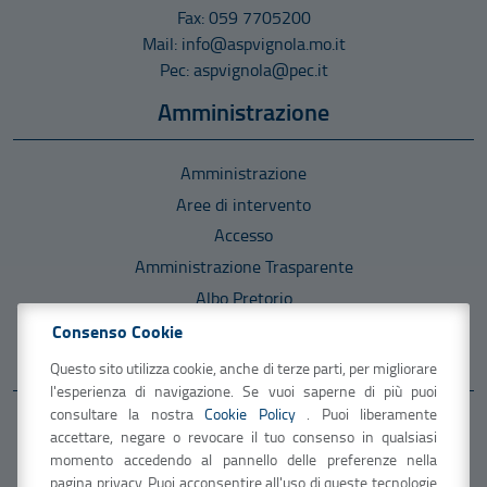
Fax: 059 7705200
Mail: info@aspvignola.mo.it
Pec: aspvignola@pec.it
Amministrazione
Amministrazione
Aree di intervento
Accesso
Amministrazione Trasparente
Albo Pretorio
Consenso Cookie
Informazioni
Questo sito utilizza cookie, anche di terze parti, per migliorare
l'esperienza di navigazione. Se vuoi saperne di più puoi
consultare la nostra
Cookie Policy
. Puoi liberamente
U.R.P.- Ufficio Relazioni con il Pubblico
accettare, negare o revocare il tuo consenso in qualsiasi
PagoPA
momento accedendo al pannello delle preferenze nella
pagina privacy. Puoi acconsentire all'uso di queste tecnologie
Note legali