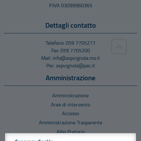
P.IVA 03099960365
Dettagli contatto
Telefono: 059 7705211
Fax: 059 7705200
Mail: info@aspvignola.mo.it
Pec: aspvignola@pec.it
Amministrazione
Amministrazione
Aree di intervento
Accesso
Amministrazione Trasparente
Albo Pretorio