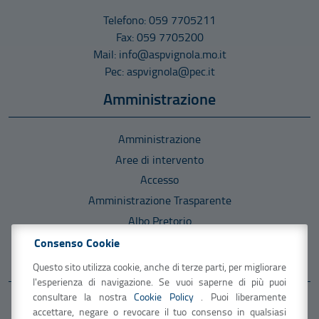
Telefono: 059 7705211
Fax: 059 7705200
Mail: info@aspvignola.mo.it
Pec: aspvignola@pec.it
Amministrazione
Amministrazione
Aree di intervento
Accesso
Amministrazione Trasparente
Albo Pretorio
Consenso Cookie
Informazioni
Questo sito utilizza cookie, anche di terze parti, per migliorare
l'esperienza di navigazione. Se vuoi saperne di più puoi
consultare la nostra
Cookie Policy
. Puoi liberamente
U.R.P.- Ufficio Relazioni con il Pubblico
accettare, negare o revocare il tuo consenso in qualsiasi