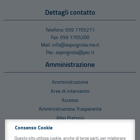
Dettagli contatto
Telefono: 059 7705211
Fax: 059 7705200
Mail: info@aspvignola.mo.it
Pec: aspvignola@pec.it
Amministrazione
Amministrazione
Aree di intervento
Accesso
Amministrazione Trasparente
Albo Pretorio
Consenso Cookie
Informazioni
Questo sito utilizza cookie, anche di terze parti, per migliorare