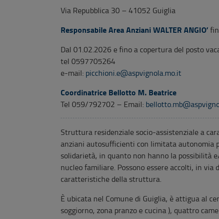
Via Repubblica 30 – 41052 Guiglia
Responsabile Area Anziani WALTER ANGIO’
fi
Dal 01.02.2026 e fino a copertura del posto vac
tel 0597705264
e-mail:
picchioni.e@aspvignola.mo.it
Coordinatrice Bellotto M. Beatrice
Tel 059/792702 – Email:
bellotto.mb@aspvigno
Struttura residenziale socio-assistenziale a car
anziani autosufficienti con limitata autonomia p
solidarietà, in quanto non hanno la possibilità
nucleo familiare. Possono essere accolti, in via 
caratteristiche della struttura.
È ubicata nel Comune di Guiglia, è attigua al cen
soggiorno, zona pranzo e cucina ), quattro cam