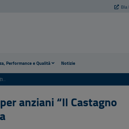
Bla 
za, Performance e Qualità
Notizie
COMUNITÀ ALLOGGIO PER ANZIANI "IL CASTAGNO SELVATICO" DI GUIGLIA
per anziani “Il Castagno
ia