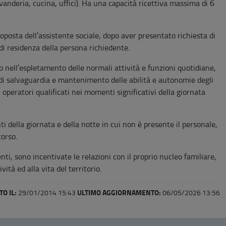
avanderia, cucina, uffici). Ha una capacità ricettiva massima di 6
oposta dell’assistente sociale, dopo aver presentato richiesta di
di residenza della persona richiedente.
uto nell’espletamento delle normali attività e funzioni quotidiane,
ca di salvaguardia e mantenimento delle abilità e autonomie degli
i operatori qualificati nei momenti significativi della giornata
i della giornata e della notte in cui non è presente il personale,
corso.
enti, sono incentivate le relazioni con il proprio nucleo familiare,
ità ed alla vita del territorio.
O IL:
ULTIMO AGGIORNAMENTO:
29/01/2014 15:43
06/05/2026 13:56