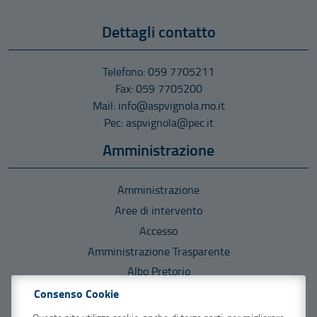
Dettagli contatto
Telefono: 059 7705211
Fax: 059 7705200
Mail: info@aspvignola.mo.it
Pec: aspvignola@pec.it
Amministrazione
Amministrazione
Aree di intervento
Accesso
Amministrazione Trasparente
Albo Pretorio
Consenso Cookie
Informazioni