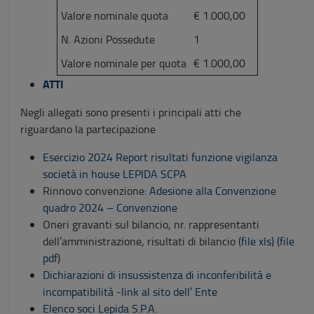
Valore nominale quota
€ 1.000,00
N. Azioni Possedute
1
Valore nominale per quota
€ 1.000,00
ATTI
Negli allegati sono presenti i principali atti che
riguardano la partecipazione
Esercizio 2024 Report risultati funzione vigilanza
società in house LEPIDA SCPA
Rinnovo convenzione:
Adesione alla Convenzione
quadro 2024
–
Convenzione
Oneri gravanti sul bilancio, nr. rappresentanti
dell’amministrazione, risultati di bilancio (
file xls)
(
file
pdf
)
Dichiarazioni di insussistenza di inconferibilità e
incompatibilità -link al sito dell’ Ente
Elenco soci Lepida S.P.A.