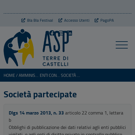
Bla Bla Festival
Accesso Utenti
PagoPA
HOME
AMMINISTRAZIONE TRASPARENTE
ENTI CONTROLLATI
SOCIETÀ PARTECIPATE
Società partecipate
Dlgs 14 marzo 2013, n. 33
articolo 22 comma 1, lettera
b
Obblighi di pubblicazione dei dati relativi agli enti pubblici
vigilati, e agli enti di diritto privato in controllo pubblico,