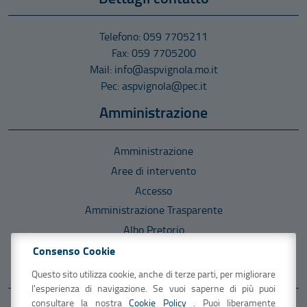
Telefono: 059 7705211
Fax: 059 7705200
Mail: info@aspvignola.mo.it
Pec: aspvignola@pec.it
Amministrazione
Amministrazione
Aree di intervento
Accesso
Amministrazione Trasparente
Albo Pretorio
Consenso Cookie
Informazioni
Questo sito utilizza cookie, anche di terze parti, per migliorare
l'esperienza di navigazione. Se vuoi saperne di più puoi
consultare la nostra
Cookie Policy
. Puoi liberamente