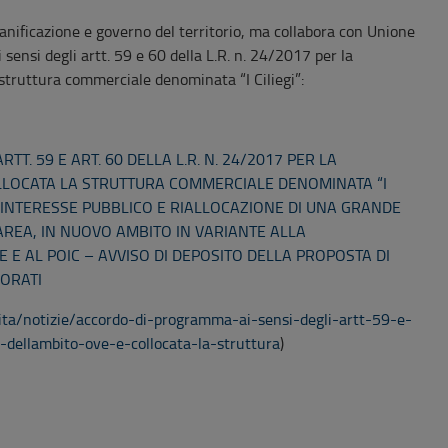
nificazione e governo del territorio, ma collabora con Unione
 sensi degli artt. 59 e 60 della L.R. n. 24/2017 per la
a struttura commerciale denominata “I Ciliegi”:
T. 59 E ART. 60 DELLA L.R. N. 24/2017 PER LA
OLLOCATA LA STRUTTURA COMMERCIALE DENOMINATA “I
DI INTERESSE PUBBLICO E RIALLOCAZIONE DI UNA GRANDE
AREA, IN NUOVO AMBITO IN VARIANTE ALLA
E AL POIC – AVVISO DI DEPOSITO DELLA PROPOSTA DI
ORATI
vita/notizie/accordo-di-programma-ai-sensi-degli-artt-59-e-
e-dellambito-ove-e-collocata-la-struttura
)