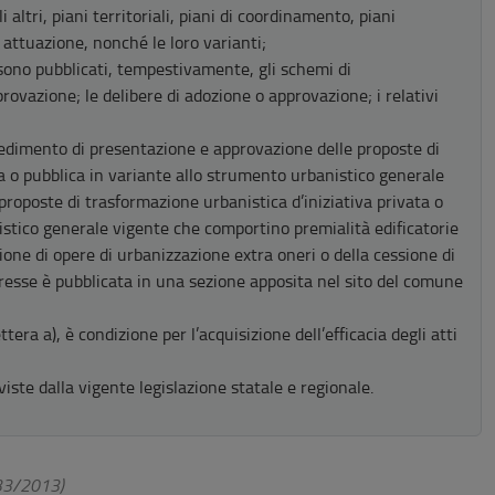
gli altri, piani territoriali, piani di coordinamento, piani
i attuazione, nonché le loro varianti;
a) sono pubblicati, tempestivamente, gli schemi di
ovazione; le delibere di adozione o approvazione; i relativi
edimento di presentazione e approvazione delle proposte di
ta o pubblica in variante allo strumento urbanistico generale
poste di trasformazione urbanistica d’iniziativa privata o
stico generale vigente che comportino premialità edificatorie
zione di opere di urbanizzazione extra oneri o della cessione di
eresse è pubblicata in una sezione apposita nel sito del comune
ttera a), è condizione per l’acquisizione dell’efficacia degli atti
viste dalla vigente legislazione statale e regionale.
 33/2013)