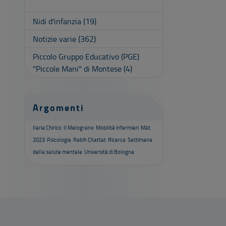
Nidi d'infanzia
(19)
Notizie varie
(362)
Piccolo Gruppo Educativo (PGE)
"Piccole Mani" di Montese
(4)
Argomenti
Ilaria Chirico
Il Melograno
Mobilità infermieri
Màt
2023
Psicologia
Rabih Chattat
Ricerca
Settimana
della salute mentale
Università di Bologna