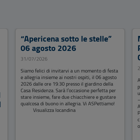
i
“Apericena sotto le stelle”
06 agosto 2026
31/07/2026
Siamo felici di invitarvi a un momento di festa
e allegria insieme ai nostri ospiti, il 06 agosto
A
2026 dalle ore 19:30 presso il giardino della
p
Casa Residenza. Sarà l’occasione perfetta per
I
u
stare insieme, fare due chiacchiere e gustare
–
I
qualcosa di buono in allegria. Vi ASPettiamo!
A
Visualizza locandina
P
c
o