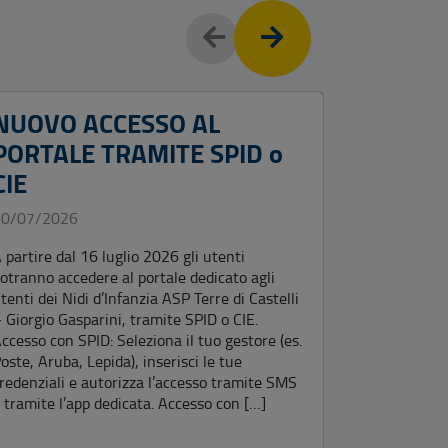
NUOVO ACCESSO AL
BANDO
PORTALE TRAMITE SPID o
PUBBLI
CIE
PER LA
10 POS
20/07/2026
PROFES
 partire dal 16 luglio 2026 gli utenti
EDUCAT
otranno accedere al portale dedicato agli
INFANZ
tenti dei Nidi d’Infanzia ASP Terre di Castelli
 Giorgio Gasparini, tramite SPID o CIE.
FUNZIO
ccesso con SPID: Seleziona il tuo gestore (es.
(EX CA
oste, Aruba, Lepida), inserisci le tue
redenziali e autorizza l’accesso tramite SMS
LOCALI
 tramite l’app dedicata. Accesso con […]
INDET