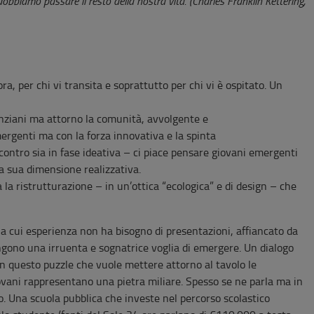
obbiamo passare il resto della nostra vita. (Charles Franklin Kettering,
ra, per chi vi transita e soprattutto per chi vi è ospitato. Un
anziani ma attorno la comunità, avvolgente e
mergenti ma con la forza innovativa e la spinta
ncontro sia in fase ideativa – ci piace pensare giovani emergenti
lla sua dimensione realizzativa.
la ristrutturazione – in un’ottica “ecologica” e di design – che
la cui esperienza non ha bisogno di presentazioni, affiancato da
gono una irruenta e sognatrice voglia di emergere. Un dialogo
n questo puzzle che vuole mettere attorno al tavolo le
 giovani rappresentano una pietra miliare. Spesso se ne parla ma in
 Una scuola pubblica che investe nel percorso scolastico