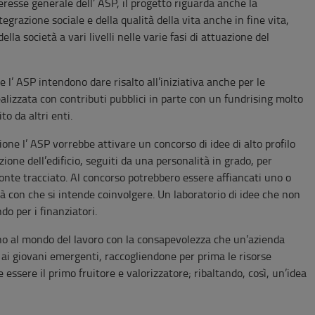
teresse generale dell’ ASP, il progetto riguarda anche la
tegrazione sociale e della qualità della vita anche in fine vita,
lla società a vari livelli nelle varie fasi di attuazione del
 e l’ ASP intendono dare risalto all’iniziativa anche per le
ealizzata con contributi pubblici in parte con un fundrising molto
o da altri enti.
zione l’ ASP vorrebbe attivare un concorso di idee di alto profilo
zione dell’edificio, seguiti da una personalità in grado, per
zonte tracciato. Al concorso potrebbero essere affiancati uno o
ità con che si intende coinvolgere. Un laboratorio di idee che non
do per i finanziatori.
ano al mondo del lavoro con la consapevolezza che un’azienda
i giovani emergenti, raccogliendone per prima le risorse
ssere il primo fruitore e valorizzatore; ribaltando, così, un’idea