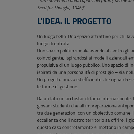
“
Tutti dovremmo preoccuparci del futuro, perché là d
Seed for Thought, 1949)
”
L’IDEA. IL PROGETTO
Un luogo bello. Uno spazio attrattivo per chi lavo
luogo di entrata.
Uno spazio polifunzionale avendo al centro gli 
coinvolgente, ispirandosi ai modelli aziendali e
propulsiva di un luogo pubblico. Uno spazio di i
ispirati da una personalità di prestigio – sia ne
Un progetto nuovo ed efficiente che riguarda sia 
le forme di gestione.
Da un lato un archistar di fama internazionale, 
giovani studenti che all’impreparazione antepon
tra due generazioni con un obbiettivo comune. I
eccellenze che il nostro territorio sa offrire, i
questo caso concretamente si mettono in campo.