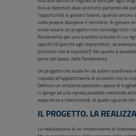
svariate decine di migliaia di euro per ogni sing
fino al diploma!) deve anzitutto partendo dal pub
l’opportunità ai giovani talenti, quando ancora 
nelle proprie discipline il territorio. Ai giovani
vuole essere un progetto che coinvolga tutti i suo
fondamenta per uno scambio virtuoso in cui ognu
specificità (perché agli imprenditori, ad esempi
piuttosto che le liquidità?). Ma questo è possibi
parte dal basso, dalle fondamenta.
Un progetto che vuole fin da subito sconfinare l
risposta all’appiattimento di orizzonti che la cris
Definire un orizzonte possibile capace di traghett
ci spinga ad una ripresa possibile mettendo attor
esperienza e talentuosità, di quello sguardo ol
IL PROGETTO. LA REALIZZ
La realizzazione di un investimento di interesse 
Ma in considerazione delle esigenze della collett