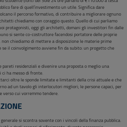
olo studente (fonti del Sole 24 ore parlano di €110.000 a testa
blico fare di quell’investimento un utile. Significa dare
solcano il percorso formativo, di contribuire a migliorare ognuno
 architetti chiediamo con coraggio questo. Quello di cui parliamo
i protagonisti, oggi gli architetti, domani gli investitori fin dalle
no si sente co-costruttore facendosi portatore delle proprie
o, non chiediamo di mettere a disposizione le materie prime
le se il coinvolgimento avviene fin da subito: un progetto che
e pareti residenziali e divenire una proposta o meglio una
i ci ha messo di fronte.
arci oltre le sponde limitate e limitanti della crisi attuale e che
no ad un tavolo gli interlocutori migliori; le persone capaci, per
tre verso cui vorremmo tendere.
AZIONE
generale si scontra sovente con i vincoli della finanza pubblica.
ività e degli scenari di riferimento, diventa necessario