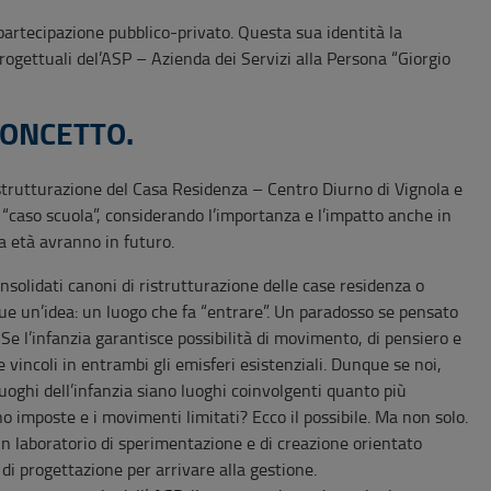
partecipazione pubblico-privato. Questa sua identità la
rogettuali del’ASP – Azienda dei Servizi alla Persona “Giorgio
 CONCETTO.
trutturazione del Casa Residenza – Centro Diurno di Vignola e
“caso scuola”, considerando l’importanza e l’impatto anche in
za età avranno in futuro.
nsolidati canoni di ristrutturazione delle case residenza o
e un’idea: un luogo che fa “entrare”. Un paradosso se pensato
Se l’infanzia garantisce possibilità di movimento, di pensiero e
e vincoli in entrambi gli emisferi esistenziali. Dunque se noi,
oghi dell’infanzia siano luoghi coinvolgenti quanto più
o imposte e i movimenti limitati? Ecco il possibile. Ma non solo.
un laboratorio di sperimentazione e di creazione orientato
e di progettazione per arrivare alla gestione.