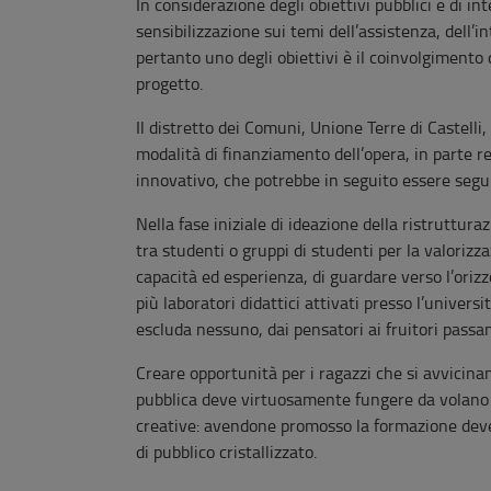
In considerazione degli obiettivi pubblici e di in
sensibilizzazione sui temi dell’assistenza, dell’in
pertanto uno degli obiettivi è il coinvolgimento de
progetto.
Il distretto dei Comuni, Unione Terre di Castelli,
modalità di finanziamento dell’opera, in parte r
innovativo, che potrebbe in seguito essere seguit
Nella fase iniziale di ideazione della ristruttura
tra studenti o gruppi di studenti per la valorizza
capacità ed esperienza, di guardare verso l’oriz
più laboratori didattici attivati presso l’univers
escluda nessuno, dai pensatori ai fruitori passan
Creare opportunità per i ragazzi che si avvicin
pubblica deve virtuosamente fungere da volano a
creative: avendone promosso la formazione deve e
di pubblico cristallizzato.