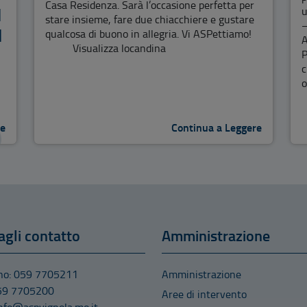
Casa Residenza. Sarà l’occasione perfetta per
I
u
stare insieme, fare due chiacchiere e gustare
–
I
qualcosa di buono in allegria. Vi ASPettiamo!
A
Visualizza locandina
P
c
o
re
Continua a Leggere
)
agli contatto
Amministrazione
O
ono: 059 7705211
Amministrazione
059 7705200
Aree di intervento