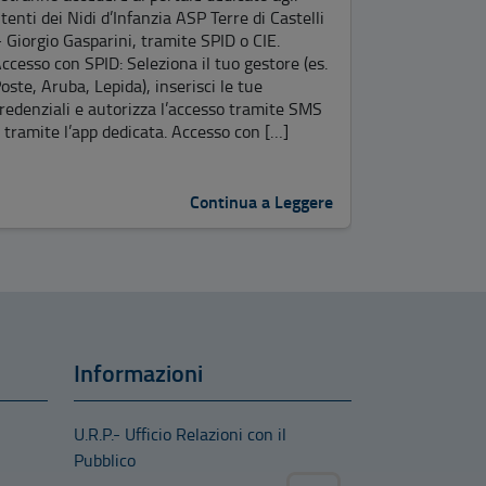
INFANZ
tenti dei Nidi d’Infanzia ASP Terre di Castelli
 Giorgio Gasparini, tramite SPID o CIE.
FUNZIO
ccesso con SPID: Seleziona il tuo gestore (es.
(EX CA
oste, Aruba, Lepida), inserisci le tue
redenziali e autorizza l’accesso tramite SMS
LOCALI
 tramite l’app dedicata. Accesso con […]
INDET
TEMPO 
Continua a Leggere
SERVIZ
PRIMA 
DA ASP
GIORGI
25/06/202
Informazioni
PROROGA T
DELLA DOM
U.R.P.- Ufficio Relazioni con il
partecipazi
Pubblico
essere pres