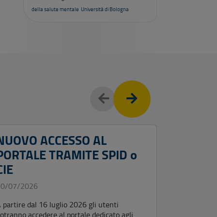
della salute mentale
Università di Bologna
NUOVO ACCESSO AL
BANDO
PORTALE TRAMITE SPID o
PUBBLI
CIE
PER LA
10 POS
20/07/2026
PROFES
 partire dal 16 luglio 2026 gli utenti
EDUCAT
otranno accedere al portale dedicato agli