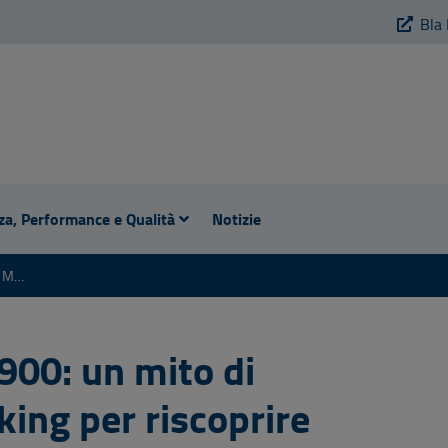
Bla 
za, Performance e Qualità
Notizie
VIGNOLA FRA ‘800 E ‘900: UN MITO DI PROGRESSO. UN TREKKING PER RISCOPRIRE VIGNOLA AI TEMPI DELLA NASCITA DEL MACELLO
‘900: un mito di
king per riscoprire