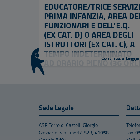
EDUCATORE/TRICE SERVIZ
PRIMA INFANZIA, AREA DE
FUNZIONARI E DELL’E.Q.
(EX CAT. D) O AREA DEGLI
ISTRUTTORI (EX CAT. C), A
TEMPO INDETERMINATO
Continua a Legge
AD ORARIO PIENO (36 ORE
CCNL FUNZIONI LOCALI
PRESSO I SERVIZI
EDUCATIVI ALLA PRIMA
INFANZIA GESTITI DA ASP
Sede Legale
Dett
TERRE DI CASTELLI GIORGI
GASPARINI, MEDIANTE
ASP Terre di Castelli Giorgio
Telef
PASSAGGIO DIRETTO DI
Gasparini
via Libertà 823
,
41058
Fax: 
PERSONALE