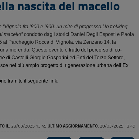
lla nascita del macello
co
“Vignola fra ‘800 e ‘900: un mito di progresso.
Un trekking
del macello”
condotto dagli storici Daniel Degli Esposti e Paola
4.45 al Parcheggio Rocca di Vignola, via Zenzano 14, la
n una merenda. Questo evento è
frutto del percorso di co-
e di Castelli Giorgio Gasparini ed Enti del Terzo Settore,
isce nel più ampio progetto di rigenerazione urbana dell’Ex
one tramite il seguente link:
O IL:
ULTIMO AGGIORNAMENTO:
28/03/2025 13:45
28/03/2025 13:49