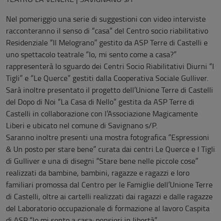
Nel pomeriggio una serie di suggestioni con video interviste
racconteranno il senso di “casa” del Centro socio riabilitativo
Residenziale “Il Melograno” gestito da ASP Terre di Castelli e
uno spettacolo teatrale “Io, mi sento come a casa?”
rappresenterà lo sguardo dei Centri Socio Riabilitativi Diurni “I
Tigli” e “Le Querce” gestiti dalla Cooperativa Sociale Gulliver.
Sarà inoltre presentato il progetto dell’Unione Terre di Castelli
del Dopo di Noi “La Casa di Nello” gestita da ASP Terre di
Castelli in collaborazione con l’Associazione Magicamente
Liberi e ubicato nel comune di Savignano s/P.
Saranno inoltre presenti una mostra fotografica “Espressioni
& Un posto per stare bene” curata dai centri Le Querce e I Tigli
di Gulliver e una di disegni “Stare bene nelle piccole cose”
realizzati da bambine, bambini, ragazze e ragazzi e loro
familiari promossa dal Centro per le Famiglie dell’Unione Terre
di Castelli, oltre ai cartelli realizzati dai ragazzi e dalle ragazze
del Laboratorio occupazionale di formazione al lavoro Caspita
di ASP “Io mi sento a casa: pensieri in libertà”.