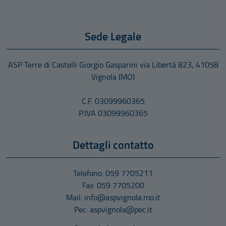
15/05/2026
MODALITÀ E TERMINI DI PRESENTAZIONE DELLA
Sede Legale
DOMANDA La domanda di partecipazione alla presente
procedura di mobilità dovrà essere presentata, a pena di
esclusione, in via telematica esclusivamente tramite il
ASP Terre di Castelli Giorgio Gasparini
via Libertà 823
,
41058
portale del reclutamento “InPA” raggiungibile al link
Vignola
(MO)
https://www.inpa.gov.it/ previa registrazione ed
autenticazione attraverso i sistemi di Identità Digitale
C.F. 03099960365
(SPID, CIE, CNS, IDAS) entro e non oltre […]
P.IVA 03099960365
Dettagli contatto
Telefono: 059 7705211
Fax: 059 7705200
Mail: info@aspvignola.mo.it
Pec: aspvignola@pec.it