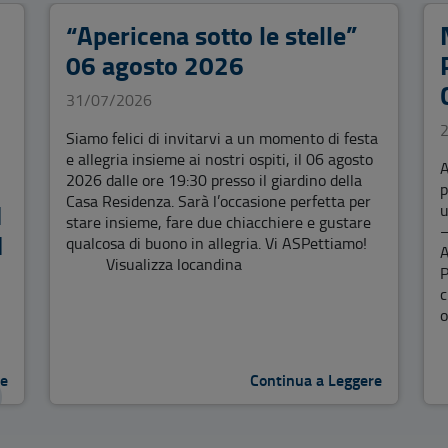
“Apericena sotto le stelle”
06 agosto 2026
31/07/2026
Siamo felici di invitarvi a un momento di festa
e allegria insieme ai nostri ospiti, il 06 agosto
A
2026 dalle ore 19:30 presso il giardino della
p
Casa Residenza. Sarà l’occasione perfetta per
I
u
stare insieme, fare due chiacchiere e gustare
–
I
qualcosa di buono in allegria. Vi ASPettiamo!
A
Visualizza locandina
P
c
o
re
Continua a Leggere
)