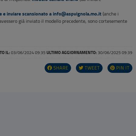
e e inviare scansionato a
info@aspvignola.mo.it
(anche i
he avessero già inviato il modello precedente, sono cortesemente
O IL:
ULTIMO AGGIORNAMENTO:
03/06/2024 09:35
30/06/2025 09:39
SHARE
TWEET
PIN IT
i