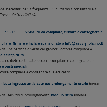
nti necessari per la frequenza. Vi invitiamo a consultarli e a
na Freschi 059/7705274 –
da compilare, firmare e
consegnare al
ILIZZO DELLE IMMAGINI
pilare, firmare e inviare scansionato a
info@aspvignola.mo.it
 da una persona diversa dai genitori, occorre compilare e
o delega ritiro
ciali o diete certificate, occorre compilare e consegnare alle
 e pasti speciali
corre compilare e consegnare alle educatrici il
chiesta ingresso anticipato e/o prolungamento orario
(inviare
modulo ritiro
 o dal servizio di prolungamento:
(inviare
modulo cambio orario
o di frequenza:
(da inviare