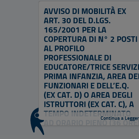
AVVISO DI MOBILITÀ EX
ART. 30 DEL D.LGS.
165/2001 PER LA
COPERTURA DI N° 2 POSTI
AL PROFILO
PROFESSIONALE DI
EDUCATORE/TRICE SERVIZ
PRIMA INFANZIA, AREA DE
FUNZIONARI E DELL’E.Q.
(EX CAT. D) O AREA DEGLI
ISTRUTTORI (EX CAT. C), A
TEMPO INDETERMINATO
Continua a Legge
AD ORARIO PIENO (36 ORE
CCNL FUNZIONI LOCALI