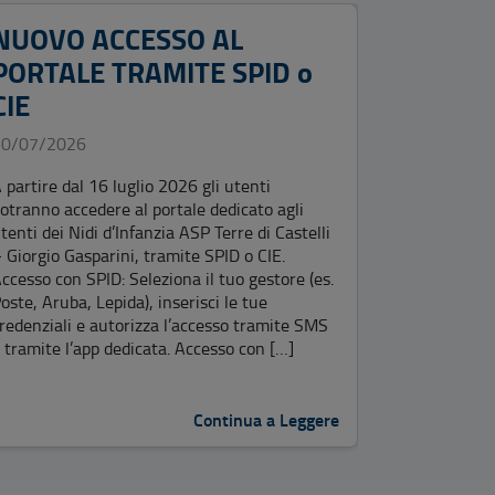
NUOVO ACCESSO AL
BANDO
PORTALE TRAMITE SPID o
PUBBLI
CIE
PER LA
10 POS
20/07/2026
PROFES
 partire dal 16 luglio 2026 gli utenti
EDUCAT
otranno accedere al portale dedicato agli
INFANZ
tenti dei Nidi d’Infanzia ASP Terre di Castelli
 Giorgio Gasparini, tramite SPID o CIE.
FUNZIO
ccesso con SPID: Seleziona il tuo gestore (es.
(EX CA
oste, Aruba, Lepida), inserisci le tue
redenziali e autorizza l’accesso tramite SMS
LOCALI
 tramite l’app dedicata. Accesso con […]
INDET
TEMPO 
Continua a Leggere
SERVIZ
PRIMA 