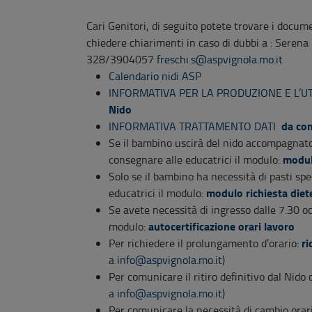
Cari Genitori, di seguito potete trovare i docume
chiedere chiarimenti in caso di dubbi a : Sere
328/3904057
freschi.s@aspvignola.mo.it
Calendario nidi ASP
INFORMATIVA PER LA PRODUZIONE E L’UT
Nido
da com
INFORMATIVA TRATTAMENTO DATI
Se il bambino uscirà del nido accompagnato
modul
consegnare alle educatrici il modulo:
Solo se il bambino ha necessità di pasti spe
modulo richiesta diete
educatrici il modulo:
Se avete necessità di ingresso dalle 7.30 oc
autocertificazione orari lavoro
modulo:
ri
Per richiedere il prolungamento d’orario:
a
info@aspvignola.mo.it
)
Per comunicare il ritiro definitivo dal Nido
a
info@aspvignola.mo.it
)
Per comunicare la necessità di cambio orari