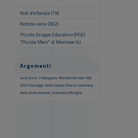
Nidi d'infanzia
(19)
Notizie varie
(362)
Piccolo Gruppo Educativo (PGE)
"Piccole Mani" di Montese
(4)
Argomenti
Ilaria Chirico
Il Melograno
Mobilità infermieri
Màt
2023
Psicologia
Rabih Chattat
Ricerca
Settimana
della salute mentale
Università di Bologna