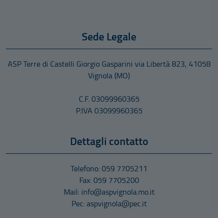
15/05/2026
MODALITÀ E TERMINI DI PRESENTAZIONE DELLA
Sede Legale
DOMANDA La domanda di partecipazione alla presente
procedura di mobilità dovrà essere presentata, a pena di
esclusione, in via telematica esclusivamente tramite il
ASP Terre di Castelli Giorgio Gasparini
via Libertà 823
,
41058
portale del reclutamento “InPA” raggiungibile al link
Vignola
(MO)
https://www.inpa.gov.it/ previa registrazione ed
autenticazione attraverso i sistemi di Identità Digitale
C.F. 03099960365
(SPID, CIE, CNS, IDAS) entro e non oltre […]
P.IVA 03099960365
Dettagli contatto
Telefono: 059 7705211
Fax: 059 7705200
Mail: info@aspvignola.mo.it
Pec: aspvignola@pec.it