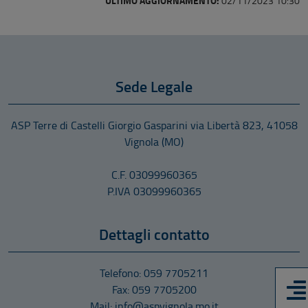
ULTIMO AGGIORNAMENTO:
02/11/2023 10:30
Sede Legale
ASP Terre di Castelli Giorgio Gasparini
via Libertà 823
,
41058
Vignola
(MO)
C.F. 03099960365
P.IVA 03099960365
Dettagli contatto
Telefono: 059 7705211
Fax: 059 7705200
Mail: info@aspvignola.mo.it