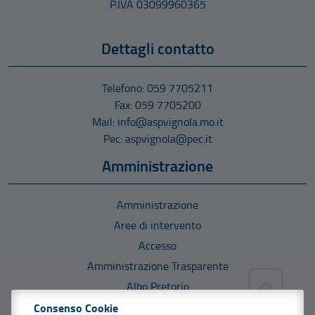
P.IVA 03099960365
Dettagli contatto
Telefono: 059 7705211
Fax: 059 7705200
Mail: info@aspvignola.mo.it
Pec: aspvignola@pec.it
Amministrazione
Amministrazione
Aree di intervento
Accesso
Amministrazione Trasparente
Albo Pretorio
Consenso Cookie