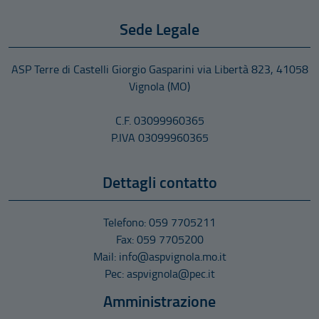
MODALITÀ E TERMINI DI PRESENTAZIONE DELLA
Sede Legale
DOMANDA La domanda di partecipazione alla presente
procedura di mobilità dovrà essere presentata, a pena di
esclusione, in via telematica esclusivamente tramite il
ASP Terre di Castelli Giorgio Gasparini
via Libertà 823
,
41058
portale del reclutamento “InPA” raggiungibile al link
Vignola
(MO)
https://www.inpa.gov.it/ previa registrazione ed
autenticazione attraverso i sistemi di Identità Digitale
C.F. 03099960365
(SPID, CIE, CNS, IDAS) entro e non oltre […]
P.IVA 03099960365
Dettagli contatto
Telefono: 059 7705211
Fax: 059 7705200
Mail: info@aspvignola.mo.it
Pec: aspvignola@pec.it
Amministrazione