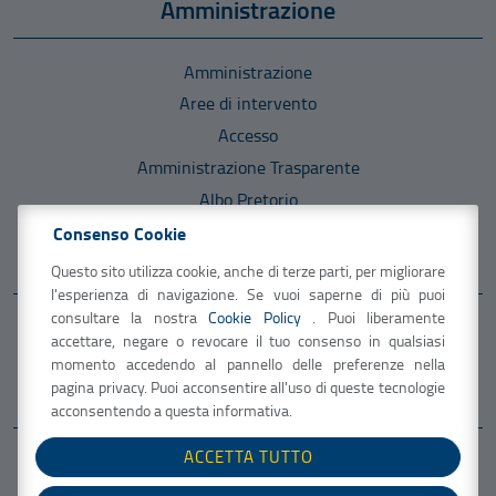
Amministrazione
Amministrazione
Aree di intervento
Accesso
Amministrazione Trasparente
Albo Pretorio
Consenso Cookie
Informazioni
Questo sito utilizza cookie, anche di terze parti, per migliorare
l'esperienza di navigazione. Se vuoi saperne di più puoi
consultare la nostra
Cookie Policy
. Puoi liberamente
U.R.P.- Ufficio Relazioni con il Pubblico
accettare, negare o revocare il tuo consenso in qualsiasi
PagoPA
momento accedendo al pannello delle preferenze nella
pagina privacy. Puoi acconsentire all'uso di queste tecnologie
Note legali
acconsentendo a questa informativa.
Mappa del sito
Contatti
Meccanismo di Feedback
ACCETTA TUTTO
Dichiarazione di accessibilità
Privacy & Cookie